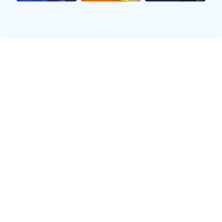
深度分析
欧冠淘汰赛前瞻：豪门对决谁能笑到最后？
2小时前 · 体育专栏
NBA季后赛进入白热化，关键球员伤病成变数
12小时前 · 篮球动态