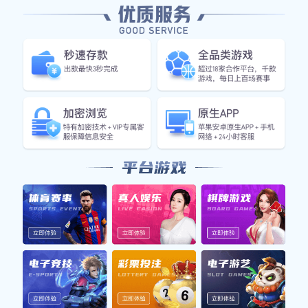
球王JRS:
这一脚绝对是点球！
蓝军粉丝:
守住防线，别传后场了！
数据专家:
曼城本场传球成功率高达92%。
吃瓜群众:
刚才那个进球太帅了！
竞猜达人:
预测下半场至少再进两个。
电竞小白:
下一场比赛什么时候开始？
热血青年:
这球进得太漂亮了！
足球迷:
这球进得太漂亮了！
篮球狂人:
下一场比赛什么时候开始？
热门新闻资讯