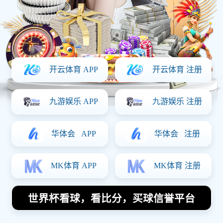
(75')
湖人
102 - 98
勇士
(Q4)
皇马
0 - 0
巴塞罗
正在直播 (Focus Live)
正在播放：英超联赛 - 曼城 vs 阿森纳 (高清无插件)
实时技术统计
控球率: 55% - 45%
射
实时聊球室