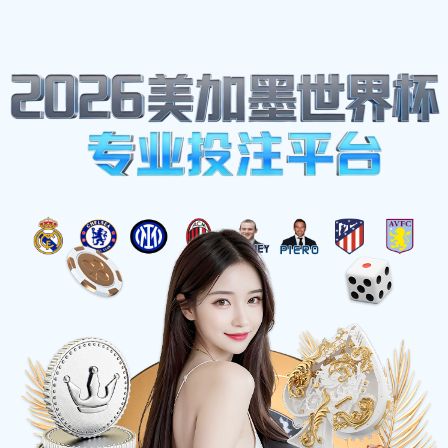
看球吧
登录
注册
热血赛场，即刻开启
看球吧为您提供高清无插件足球、篮球、电竞全
专业数据分析，与千万球迷实时互动，让每一次