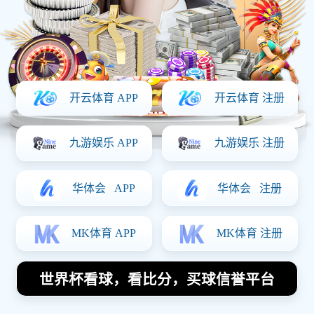
曼联
2 - 1
利物浦
(75')
湖
正在直播 (Focus Live)
正在播放：英超联赛 - 曼城 vs 阿森纳 (高清无插件)
球王JRS:
这一脚绝对是点球！
实时技术统计
蓝军粉丝:
守住防线，别传后场了！
数据专家:
曼城本场传球成功率高达92%。
控球率: 55% - 45%
射
吃瓜群众:
刚才那个进球太帅了！
竞猜达人:
预测下半场至少再进两个。
实时聊球室
足球迷:
这就是足球的魅力！