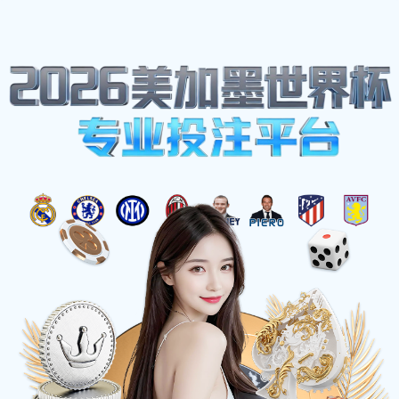
看球吧
登录
注册
热血赛场，即刻开启
看球吧为您提供高清无插件足球、篮球、电竞全
专业数据分析，与千万球迷实时互动，让每一次