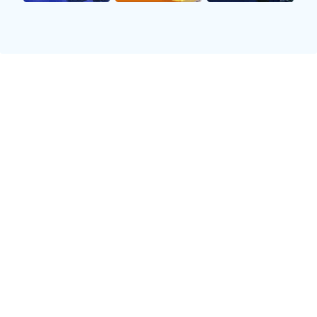
深度分析
欧冠淘汰赛前瞻：豪门对决谁能笑到最后？
2小时前 · 体育专栏
NBA季后赛进入白热化，关键球员伤病成变数
12小时前 · 篮球动态