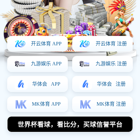
曼联
2 - 1
利物浦
(75')
湖人
102 - 98
正在直播 (Focus Live)
正在播放：英超联赛 - 曼城 vs 阿森纳 (高清无插件)
实时技术统计
控球率: 55% - 45%
射
实时聊球室