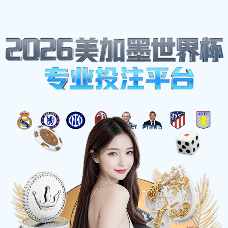
看球吧
登录
注册
热血赛场，即刻开启
看球吧为您提供高清无插件足球、篮球、电竞全
专业数据分析，与千万球迷实时互动，让每一次