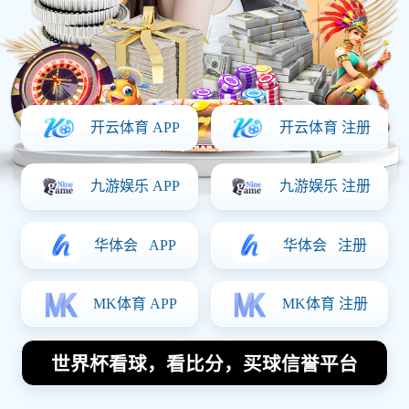
曼联
2 - 1
利物浦
(75')
湖人
102 - 98
勇士
(Q4
正在直播 (Focus Live)
正在播放：英超联赛 - 曼城 vs 阿森纳 (高清无插件)
实时技术统计
控球率: 55% - 45%
射
实时聊球室