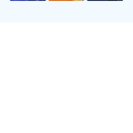
深度分析
欧冠淘汰赛前瞻：豪门对决谁能笑到最后？
2小时前 · 体育专栏
NBA季后赛进入白热化，关键球员伤病成变数
12小时前 · 篮球动态