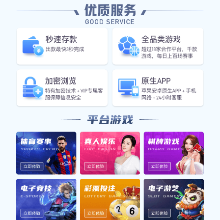
球王JRS:
这一脚绝对是点球！
蓝军粉丝:
守住防线，别传后场了！
数据专家:
曼城本场传球成功率高达92%。
吃瓜群众:
刚才那个进球太帅了！
竞猜达人:
预测下半场至少再进两个。
电竞小白:
下一场比赛什么时候开始？
数据大拿:
看球吧直播就是稳！
数据大拿:
这就是足球的魅力！
热门新闻资讯