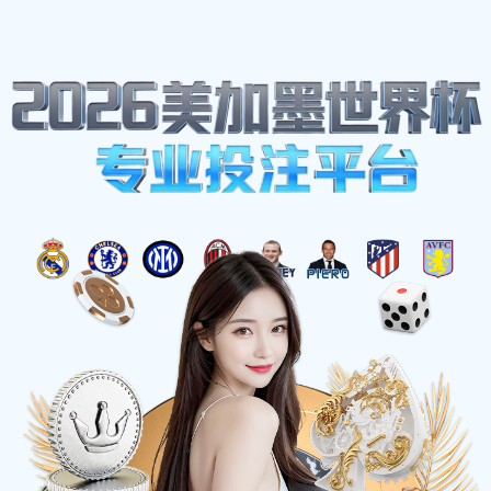
看球吧
登录
注册
热血赛场，即刻开启
看球吧为您提供高清无插件足球、篮球、电竞全
专业数据分析，与千万球迷实时互动，让每一次