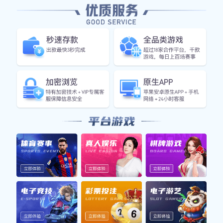
球王JRS:
这一脚绝对是点球！
蓝军粉丝:
守住防线，别传后场了！
数据专家:
曼城本场传球成功率高达92%。
吃瓜群众:
刚才那个进球太帅了！
竞猜达人:
预测下半场至少再进两个。
热血青年:
这波操作666！
热血青年:
看球吧直播就是稳！
球友007:
这球进得太漂亮了！
热门新闻资讯