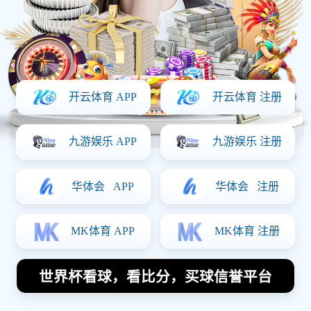
曼联
2 - 1
利物浦
(75')
湖人
102 
正在直播 (Focus Live)
正在播放：英超联赛 - 曼城 vs 阿森纳 (高清无插件)
实时技术统计
控球率: 55% - 45%
射
实时聊球室