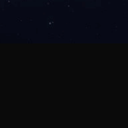
帮助与支持
使用指南
关于我们
联系我们