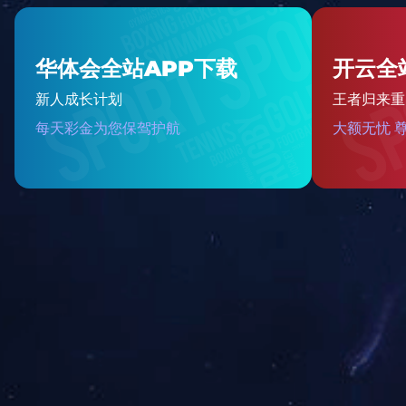
🎮 CS:GO 赛事
曼联
2 - 1
利物浦
(75')
个人中心
⭐ 我的关注
正在直播 (Focus L
🏆 我的竞猜
正在播放：英超联赛 - 曼城
💬 消息提醒
实时技术统计
控球率: 55% - 45%