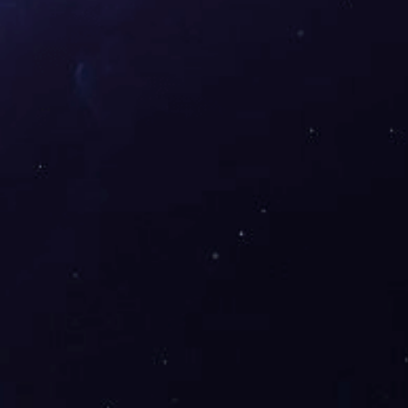
4
热刺
窗加盟豪门
5
切尔西