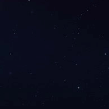
冠半决赛精彩回放
电竞巅峰对决：决赛瞬