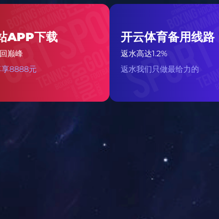
 - 1
利物浦
(75')
湖人
102 - 98
勇士
(Q4)
皇马
0
ive)
 vs 阿森纳 (高清无插件)
射门数: 12 - 8
角球: 5 - 3