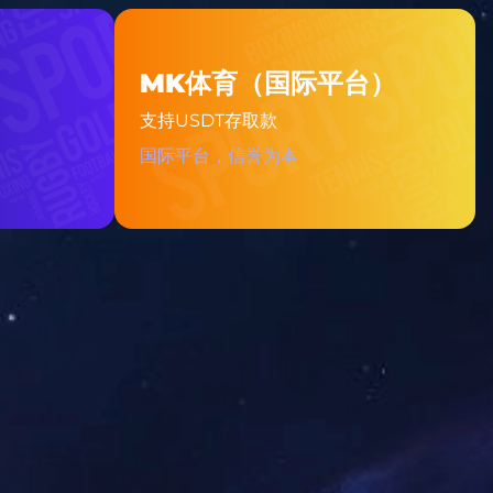
 - 0
巴塞罗那
(预告)
切尔西
3 - 0
阿森纳
(完场)
实时聊球室
球王JRS:
这一脚绝对是点球！
蓝军粉丝:
守住防线，别传后场了！
数据专家:
曼城本场传球成功率高达92%。
黄牌: 1 - 0
吃瓜群众:
刚才那个进球太帅了！
竞猜达人:
预测下半场至少再进两个。
电竞小白:
看球吧直播就是稳！