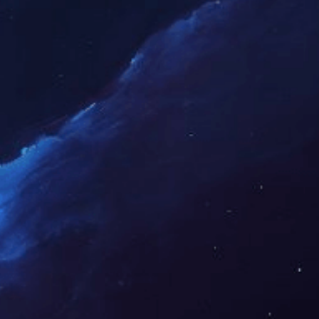
篮球狂人:
看球吧直播就是稳！
篮球狂人:
这球进得太漂亮了！
联赛积分榜
排名
球队
1
曼城
2
阿森纳
3
利物浦