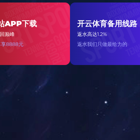
士
(Q4)
皇马
0 - 0
巴塞罗那
(预告)
切尔西
3 - 0
ive)
 vs 阿森纳 (高清无插件)
射门数: 12 - 8
角球: 5 - 3