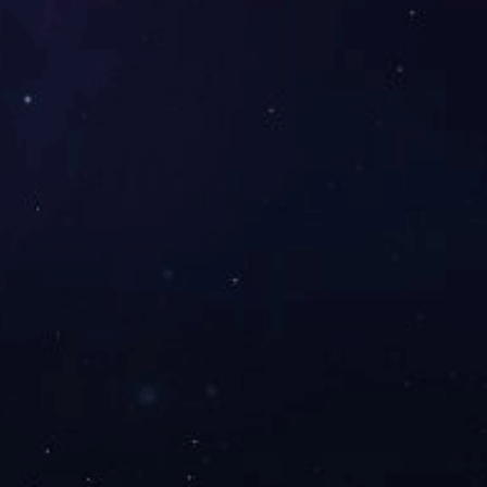
库里三分雨：全场高光时刻
欧