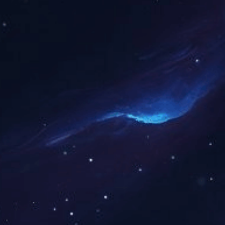
深度分析
欧冠淘汰赛前瞻：豪门
2小时前 · 体育专栏
NBA季后
12小时前 · 篮球
精彩视频集锦