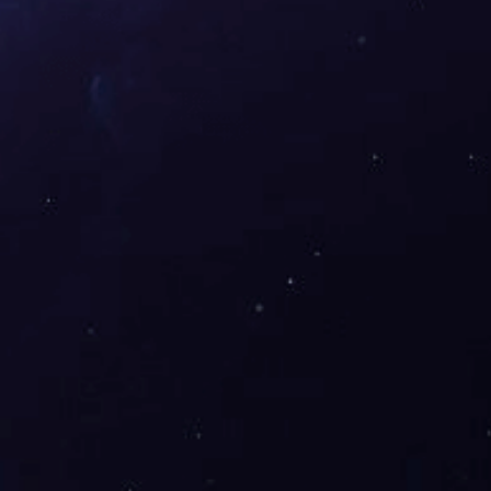
4
热刺
窗加盟豪门
5
切尔西