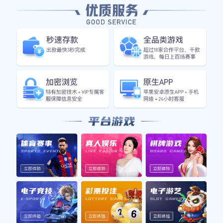
球王JRS:
这一脚绝对是点球！
蓝军粉丝:
守住防线，别传后场了！
数据专家:
曼城本场传球成功率高达92%。
吃瓜群众:
刚才那个进球太帅了！
竞猜达人:
预测下半场至少再进两个。
球友007:
裁判是不是瞎了？
球友007:
这就是足球的魅力！
电竞小白:
看球吧直播就是稳！
热门新闻资讯