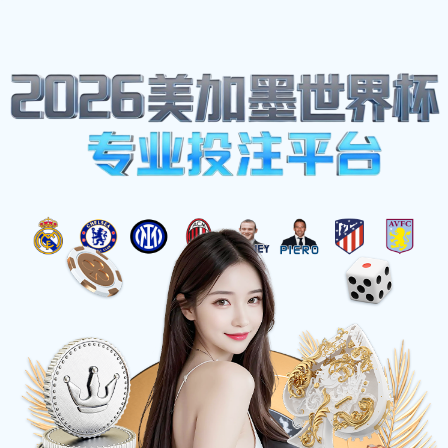
看球吧
登录
注册
热血赛场，即刻开启
看球吧为您提供高清无插件足球、篮球、电竞全
专业数据分析，与千万球迷实时互动，让每一次